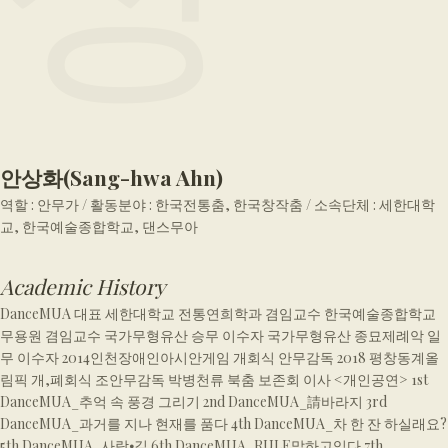
안상화
(
Sang-hwa Ahn
)
역할 : 안무가 / 활동분야 : 한국전통춤, 한국창작춤 / 소속단체 : 세한대학
교, 한국예술종합학교, 댄스무아
Academic History
DanceMUA 대표 세한대학교 전통연희학과 겸임교수 한국예술종합학교
무용원 겸임교수 국가무형유산 승무 이수자 국가무형유산 종묘제례악 일
무 이수자 2014인천장애인아시안게임 개회식 안무감독 2018 평창동계올
림픽 개,폐회식 조안무감독 박병천류 북춤 보존회 이사 <개인공연> 1st
DanceMUA_추억 속 풍경 그리기 2nd DanceMUA_請바라지 3rd
DanceMUA_과거를 지나 현재를 품다 4th DanceMUA_차 한 잔 하실래요?
5th DanceMUA_사람⦁길 6th DanceMUA_RULE말하고있다 7th