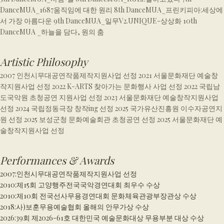
DanceMUA_1687움직임에 대한 원리 8th DanceMUA_프린키피아:세상에
서 가장 아름다운 9th DanceMUA_일무V2.UNIQUE-상상화 10th
DanceMUA _하늘을 담다, 원의 춤
Artistic Philosophy
2007 인천시무대공연작품제작지원사업 선정 2021 서울문화재단 예술창
작지원사업 선정 2022 K-ARTS 찾아가는 문화행사 사업 선정 2022 국립남
도국악원 초청공연 지원사업 선정 2023 서울문화재단 예술창작지원사업
선정 2024 국립정동극장 창작ing 선정 2025 국가유산진흥원 이수자공연지
원 선정 2025 보성군청 문화예술회관 초청공연 선정 2025 서울문화재단 예
술창작지원사업 선정
Performances & Awards
2007
:
인천시무대공연작품제작지원사업 선정
2010
:
제15회 고양행주전국국악경연대회 최우수 수상
2010
:
제10회 전국선사무용경연대회 문화체육관광부장관상 수상
2018
:
사)보훈무용예술협회 올해의 안무가상 수상
2026
:
39회 제2026-61호 대한민국 예술문화대상 무용부분 대상 수상