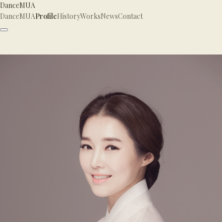
DanceMUA
DanceMUA
Profile
History
Works
News
Contact