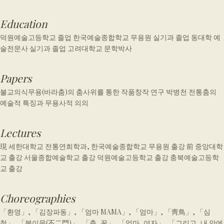
Education
덕원예술고등학교 졸업 한국예술종합학교 무용원 실기과 졸업 동대학 예
술전문사 실기과 졸업 고려대학교 문학박사
Papers
불교의식무용(바라춤)의 춤사위를 통한 작품창작 연구 박병천 전통춤의
예술적 특징과 무용사적 의의
Lectures
現 세한대학교 전통연희학과, 한국예술종합학교 무용원 출강 前 중앙대학
교 출강 서울종합예술학교 출강 덕원예술고등학교 출강 충북예술고등학
교 출강
Choreographies
「환영」, 「김장파동」, 「엄마 MAMA」, 「엄마」, 「靑鳥」, 「심
청」, 「불이문(不二門)」, 「춤, 꽃」, 「엄마, 여자」, 「그리고, 내 안에